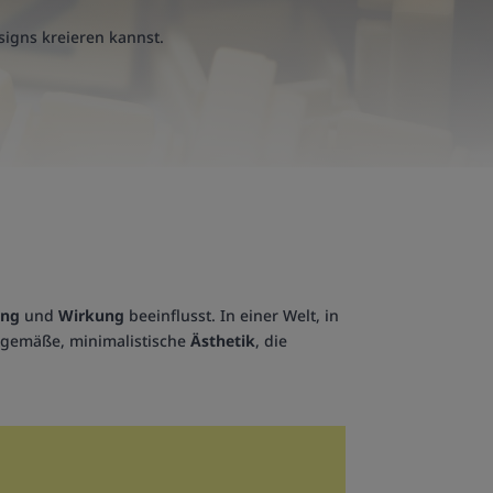
signs kreieren kannst.
ng
und
Wirkung
beeinflusst. In einer Welt, in
itgemäße, minimalistische
Ästhetik
, die