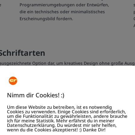
e
Programmierumgebungen oder Entwürfen,
die ein technisches oder minimalistisches
Erscheinungsbild fordern.
Schriftarten
ausgezeichnete Option dar, um kreatives Design ohne große Ausgab
Ressource für Designer, die Projekte mit geringem Budget realisie
Nimm dir Cookies! :)
nlose Schrift, die von dem
Roboto Schriftart
. Sie ist besonders bekannt
Um diese Website zu betreiben, ist es notwendig
Cookies zu verwenden. Einige Cookies sind erforderlich,
tik, was sie zu einer
um die Funktionalität zu gewährleisten, andere brauche
gen macht.
ich für meine Statistik. Mehr erfährst du in meiner
Datenschutzerklärung. Du würdest mir sehr helfen,
wenn du die Cookies akzeptierst! :) Danke Dir!