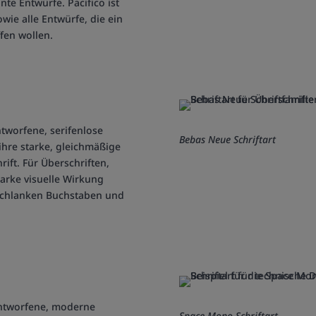
te Entwürfe. Pacifico ist
wie alle Entwürfe, die ein
fen wollen.
tworfene, serifenlose
Bebas Neue Schriftart
 ihre starke, gleichmäßige
rift. Für Überschriften,
arke visuelle Wirkung
 schlanken Buchstaben und
entworfene, moderne
Space Mono Schriftart